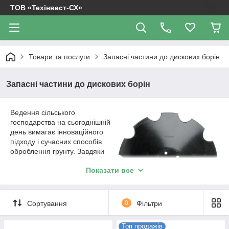
ТОВ «Техінвест-СХ»
Товари та послуги
Запасні частини до дискових борін
Запасні частини до дискових борін
Ведення сільського
господарства на сьогоднішній
день вимагає інноваційного
підходу і сучасних способів
оброблення грунту. Завдяки
процедурі боронування є
Показати все
можливість уникнути
пересихання грунту, захистити
себе від послежаточной стерні.
Також боронування сприяє
Сортування
0
Фільтри
руйнування ґрунтової кірки, яка
перешкоджає тому, щоб земля
Топ продажів