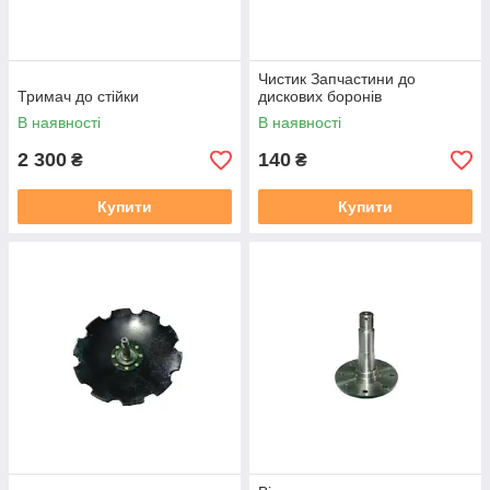
злаки. Ця різновид виробів розпушує ґрунт так, щоб в ній
можна було висаджувати злаки. Диски в механізмах цих
апаратів розбивають масштабні земляні грудки.
Чистик Запчастини до
Тримач до стійки
дискових боронів
В наявності
В наявності
2 300
140
₴
₴
Купити
Купити