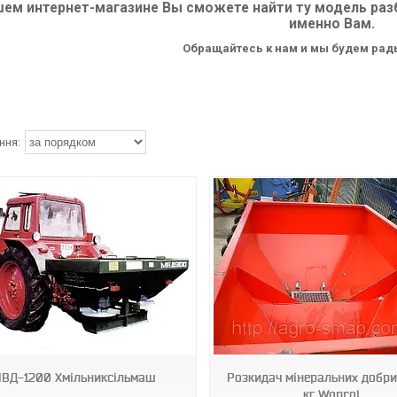
шем интернет-магазине Вы сможете найти ту модель ра
именно Вам.
Обращайтесь к нам и мы будем рад
ВД-1200 Хмільниксільмаш
Розкидач мінеральних добри
кг Woprol