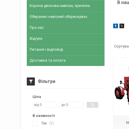
В на
Борона дискова навісна, причіпна
Обираємо навісний обприскувач
Про нас
Відгуки
Питання і відповіді
Доставка та оплата
Фільтри
Ціна
В наявності
М
Так
3