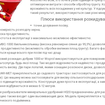
Абсолютно всім, хто хоче в рази підвищити прибут
оптимізуючи витрати і способи обробітку грунту. 
врожайність всіх посаджених у неї культур. У під
такий результат, використовуються самі різні мінер
Плюси використання розкидувач
точне дозування посіву;
номірність розподілу зерна;
ока продуктивність;
стота в експлуатації з максимально можливою ефективністю.
ВС-1000 Хмільниксільмаш (висока рівномірне сіяння до 95,5%) дозволяє
продуктивністю (можливість обробки великих площ грунту). Багато фах
ться краще всього при посіві під час дощу.
вий розкидач добрив 1000 кг Woprol використовується для поверхневог
льгоспугідь будь-якої площі. Такі моделі відрізняються надійністю і про
ність висіву. Дві пари лопатей, якими оснащені розсіюючі диски, дозвол
AR-MET прикріплюється до садового трактора і застосовується для розп
ів). Цю машину можна застосовувати для висіву сільськогосподарських ку
о підвищити врожайність. Конструкція дуже проста в експлуатації, а зав
ння відбувається в межах 6-12 метрів.
е разбрасыватели минеральных удобрений H020 предназначены для рас
кцию также входит один высеивающий диск. Модель прикрепляется к т
ического подъёмника.