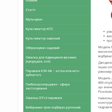
Новини
Статті
Мульчувач
Культиватор КПС
рів
вис
Культиватор навісний
про
Модель М
Обприскувач садовий
високою 
відбуває
Сівалка для підвищення врожаю
(кукурудза, соя)
Дводиско
інших сі
Переваги КЗК-6А – котка кільчато-
рівномір
зубчатого
Модель J
800 літр
Глибокорозпушувач– сфера
що значн
застосування
Розсіюва
Сівалка СПЧ її переваги
Навесны
констру
гидравл
Вибираємо прес-підбирач рулонний