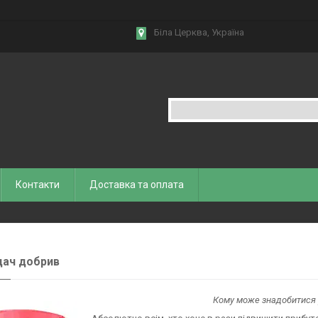
Біла Церква, Україна
Контакти
Доставка та оплата
дач добрив
Кому може знадобитися 