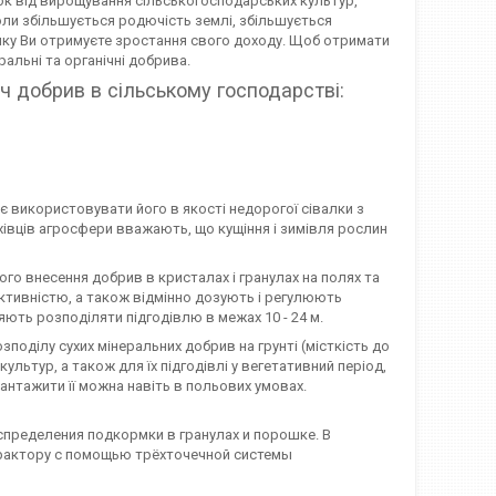
ок від вирощування сільськогосподарських культур,
Коли збільшується родючість землі, збільшується
сумку Ви отримуєте зростання свого доходу. Щоб отримати
альні та органічні добрива.
 добрив в сільському господарстві:
 використовувати його в якості недорогої сівалки з
івців агросфери вважають, що кущіння і зимівля рослин
о внесення добрив в кристалах і гранулах на полях та
дуктивністю, а також відмінно дозують і регулюють
яють розподіляти підгодівлю в межах 10 - 24 м.
оділу сухих мінеральних добрив на грунті (місткість до
льтур, а також для їх підгодівлі у вегетативний період,
антажити її можна навіть в польових умовах.
пределения подкормки в гранулах и порошке. В
рактору с помощью трёхточечной системы