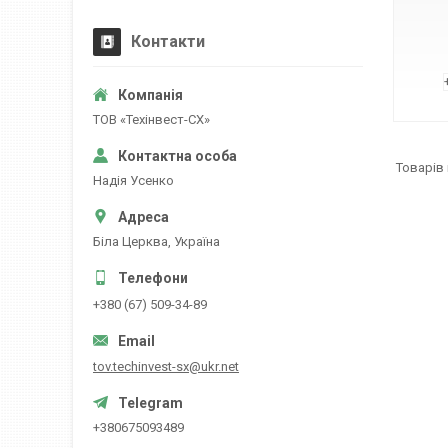
Контакти
ТОВ «Техінвест-СХ»
Надія Усенко
Біла Церква, Україна
+380 (67) 509-34-89
tov.techinvest-sx@ukr.net
+380675093489