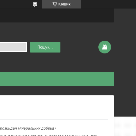
Кошик
Пошук...
розкидач мінеральних добрив?