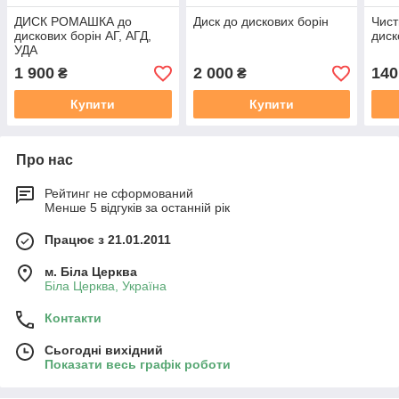
ДИСК РОМАШКА до
Диск до дискових борін
Чист
дискових борін АГ, АГД,
диск
УДА
1 900
2 000
140
₴
₴
Купити
Купити
Про нас
Рейтинг не сформований
Менше 5 відгуків за останній рік
Працює з 21.01.2011
м. Біла Церква
Біла Церква, Україна
Контакти
Сьогодні вихідний
Показати весь графік роботи