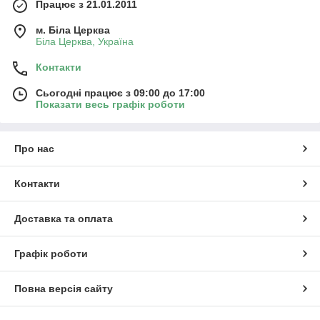
Працює з 21.01.2011
Важкі.
Такі прилади можуть працювати як на бензині,
так і на дизелі. Вони підійдуть для будь-якого типу
м. Біла Церква
грунту і відносяться до професійних. Культиватори
Біла Церква, Україна
такого роду обробляють ділянки 50 соток, мають вагу
Контакти
більше 40 кг
Сьогодні працює з 09:00 до 17:00
Показати весь графік роботи
Про нас
Контакти
Доставка та оплата
Графік роботи
Повна версія сайту