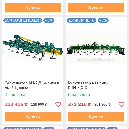
Купити
Купити
25%КОМПЕНСАЦІЯ
–5%
25%КОМПЕНС
–5%
Культиватор КН-2,8, купити в
Культиватор навісний
Білій Церкви
КПН-8,0-3
В наявності
В наявності
123 405
372 210
₴
₴
129 900 ₴
391 800 ₴
Купити
Купити