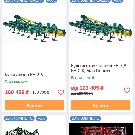
25%КОМПЕНСАЦІЯ
–6%
25%КОМПЕНСАЦІЯ
–5%
Культиватори навісні КН-3,8;
КН-2,8, Біла Церква
Культиватор КН-3,8
В наявності
В наявності
123 405
від
₴
160 458
₴
170 700 ₴
від 129 900 ₴
Купити
Купити
25%КОМПЕНС
–5%
20%КОМПЕНС