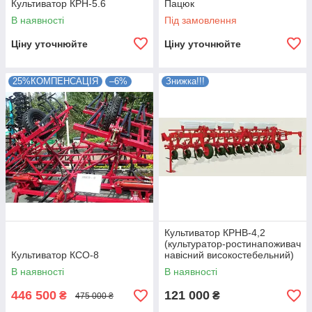
Культиватор КРН-5.6
Пацюк
В наявності
Під замовлення
Ціну уточнюйте
Ціну уточнюйте
25%КОМПЕНСАЦІЯ
–6%
Знижка!!!
Культиватор КРНВ-4,2
(культуратор-ростинапоживач
Культиватор КСО-8
навісний високостебельний)
В наявності
В наявності
446 500
121 000
₴
₴
475 000 ₴