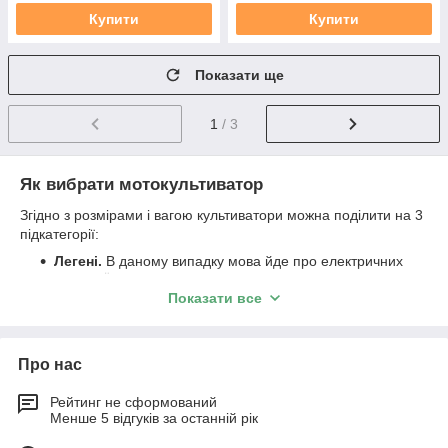
Купити
Купити
Показати ще
1
/ 3
Як вибрати мотокультиватор
Згідно з розмірами і вагою культиватори можна поділити на 3
підкатегорії:
Легені.
В даному випадку мова йде про електричних
моделях. Їх призначення полягає в тому, що з їх
Показати все
допомогою можна обробляти невеликі ділянки – до 5
соток. Вони важать в межах від 7 до 20 кілограмів. У
зв'язку з цим глибоко в ґрунт вони не проникають.
Середні.
Ця різновид культиваторів функціонує за
Про нас
допомогою двигуна на бензині. Їх вага складає від 25
до 40 кілограмів. Ідеально підійдуть для земельних
Рейтинг не сформований
Менше 5 відгуків за останній рік
ділянок до 20 соток, а також впораються з глинистим
грунтом.