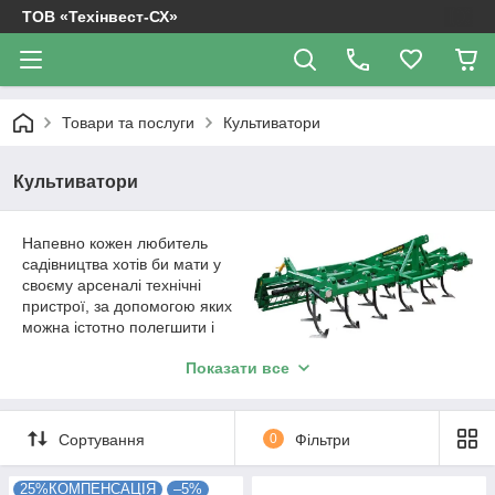
ТОВ «Техінвест-СХ»
Товари та послуги
Культиватори
Культиватори
Напевно кожен любитель
садівництва хотів би мати у
своєму арсеналі технічні
пристрої, за допомогою яких
можна істотно полегшити і
прискорити догляд за
Показати все
територією.
Культиватори
– це найкращі помічники для
ведення сільського господарства. Його можна
використовувати, щоб обробляти ділянки землі, що
сприятиме підвищенню врожайності. Це пристрій сприяє
Сортування
0
Фільтри
максимально якісного розпушення грунту, подрібнення і
знищення бур'янів.
25%КОМПЕНСАЦІЯ
–5%