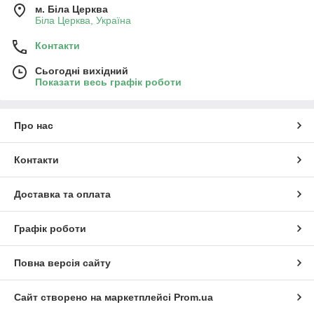
м. Біла Церква
зібраного корму. Прилади функціонують на високій швидкості,
Біла Церква, Україна
і дають можливість власникам комплексів робити ідеальні
корму за мінімальні терміни заготівлі сінажу та силосу.
Контакти
Сьогодні вихідний
Показати весь графік роботи
Про нас
Контакти
Доставка та оплата
Графік роботи
Повна версія сайту
Сайт створено на маркетплейсі
Prom.ua