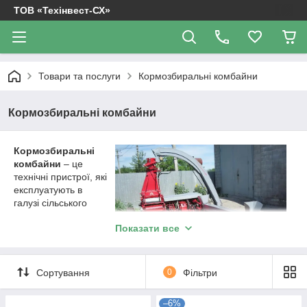
ТОВ «Техінвест-СХ»
Товари та послуги
Кормозбиральні комбайни
Кормозбиральні комбайни
Кормозбиральні
комбайни
– це
технічні пристрої, які
експлуатують в
галузі сільського
господарства. Вони
Показати все
використовуються,
щоб скошувати
кормові культури, а
також прибирати і скошувати зелену масу. Після цього з цієї
Сортування
0
Фільтри
маси роблять силос і сінаж.
Сьогодні такого роду прилади просто незамінні як на
–6%