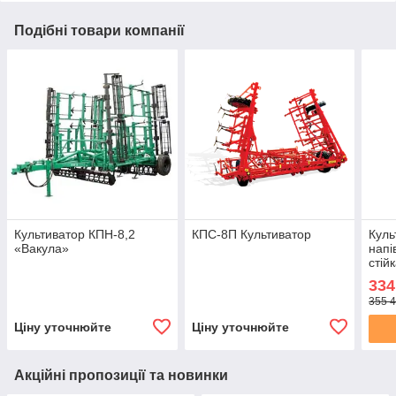
Подібні товари компанії
Культиватор КПН-8,2
КПС-8П Культиватор
Куль
«Вакула»
напі
стій
Euro
334
355 4
Ціну уточнюйте
Ціну уточнюйте
Акційні пропозиції та новинки