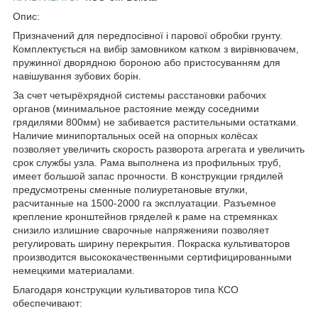
Опис:
Призначений для передпосівної і парової обробки грунту.
Комплектується на вибір замовником катком з вирівнювачем,
пружинної дворядною бороною або пристосуванням для
навішування зубових борін.
За счет четырёхрядной системы расстановки рабочих
органов (минимальное растояние между соседними
грядилями 800мм) не забивается растительными остатками.
Наличие минипортальных осей на опорных колёсах
позволяет увеличить скорость разворота агрегата и увеличить
срок службы узла. Рама выполнена из профильных труб,
имеет большой запас прочности. В конструкции грядилей
предусмотрены сменные полиуретановые втулки,
расчитанные на 1500-2000 га эксплуатации. Разъемное
крепление кронштейнов гряделей к раме на стремянках
снизило излишние сварочные напряженияи позволяет
регулировать ширину перекрытия. Покраска культиваторов
производится высококачественными сертифицированными
немецкими материалами.
Благодаря конструкции культиваторов типа КСО
обеспечивают: