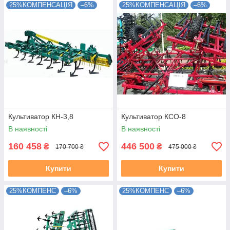
25%КОМПЕНСАЦІЯ
–6%
25%КОМПЕНСАЦІЯ
–6%
Культиватор КН-3,8
Культиватор КСО-8
В наявності
В наявності
160 458
446 500
₴
₴
170 700 ₴
475 000 ₴
Купити
Купити
25%КОМПЕНС
–6%
25%КОМПЕНС
–6%