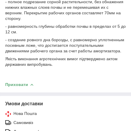
- полное подрезание сорной растительности, без обнажения
нижних влажных слоев почвы и не перемешивая их с
верхним. Перекрытие рабочих органов составляет 70мм на
сторону.
- равномерность глубины обработки почвы в пределах от 5 до
12 см.
- создание ровного дна борозды, с равномерно уплотненным
посевным ложе, что достигается поступательными
движениями рабочего органа за счет работы амортизатора.
Якість виконання агротехнічних вимог підтверджено актом
державних випробувань.
Приховати
Умови доставки
Нова Пошта
Самовивіз