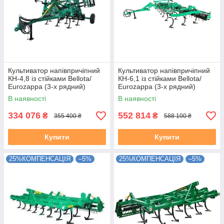
Культиватор напівпричіпний
Культиватор напівпричіпний
КН-4,8 із стійками Bellota/
КН-6,1 із стійками Bellota/
Eurozappa (3-х рядний)
Eurozappa (3-х рядний)
В наявності
В наявності
334 076
552 814
₴
₴
355 400 ₴
588 100 ₴
Купити
Купити
25%КОМПЕНСАЦІЯ
–5%
25%КОМПЕНСАЦІЯ
–5%