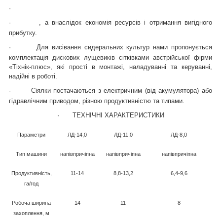
·
·
, а внаслідок економія ресурсів і отримання вигідного
прибутку.
·
Для висівання сидеральних культур нами пропонується
комплектація дискових лущевиків сітківками австрійської фірми
«Тіхнік-плюс», які прості в монтажі, наладуванні та керуванні,
надійні в роботі.
·
Сіялки постачаються з електричним (від акумулятора) або
гідравлічним приводом, різною продуктивністю та типами.
·
ТЕХНІЧНІ ХАРАКТЕРИСТИКИ
Параметри
ЛД-14,0
ЛД-11,0
ЛД-8,0
Тип машини
напівпричіпна
напівпричіпна
напівпричіпна
Продуктивність,
11-14
8,8-13,2
6,4-9,6
га/год
Робоча ширина
14
11
8
захоплення, м