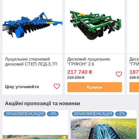
Лущильник стерневий
Дисковий лущильник
Диск
дисковий СТЕП ЛСД-3,7П
"ГРІФОН" 2,6
"ГР
217 740
187
₴
229 200 ₴
196 9
Ціну уточнюйте
Купити
Акційні пропозиції та новинки
25%КОМПЕНСАЦІЯ
–3%
25%КОМПЕНСАЦІЯ
–1%