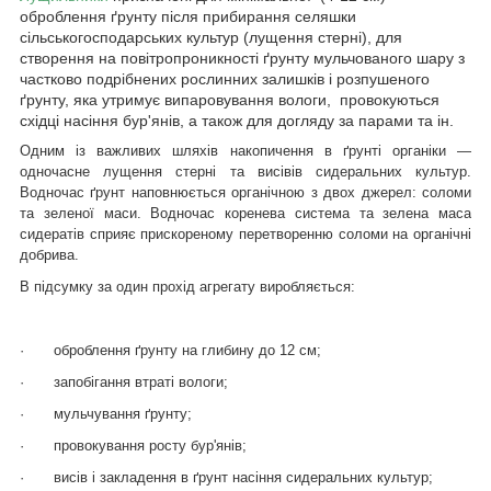
оброблення ґрунту після прибирання селяшки
сільськогосподарських культур (лущення стерні), для
створення на повітропроникності ґрунту мульчованого шару з
частково подрібнених рослинних залишків і розпушеного
ґрунту, яка утримує випаровування вологи, провокуються
східці насіння бур'янів, а також для догляду за парами та ін.
Одним із важливих шляхів накопичення в ґрунті органіки —
одночасне лущення стерні та висівів сидеральних культур.
Водночас ґрунт наповнюється органічною з двох джерел: соломи
та зеленої маси. Водночас коренева система та зелена маса
сидератів сприяє прискореному перетворенню соломи на органічні
добрива.
В підсумку за один прохід агрегату виробляється:
·
оброблення ґрунту на глибину до 12 см;
·
запобігання втраті вологи;
·
мульчування ґрунту;
·
провокування росту бур'янів;
·
висів і закладення в ґрунт насіння сидеральних культур;