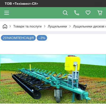
ТОВ «Техінвест-СХ»
Товари та послуги
Лущильники
Лущильники дискові с
25%КОМПЕНСАЦІЯ
–3%