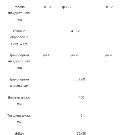
Робоча
8-10
ф8-12
8-12
швидкість, км/
год
Глибина
4 - 12
оброблення
ґрунту, см
Транспортна
до 15
до 20
до 20
швидкість, км/
год
Транспортна
3000
ширина, мм
Діаметр диска,
450
мм
Товщина диска,
5
мм
ф
Вал
30х30