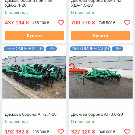
Дискові борони причіпні
Дискова борона причіпна
УДА-2,4-20
УДА-4,5-20
В наявності
В наявності
437 194
700 770
₴
₴
465 100 ₴
745 500 ₴
Купити
Купити
25%КОМПЕНСАЦІЯ
–6%
25%КОМПЕНСАЦІЯ
–6%
Дискова борона АГ-2,7-20
Дискова борона АГ-3,0-20
В наявності
В наявності
192 982
327 120
₴
₴
205 300 ₴
348 000 ₴