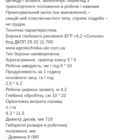
циліндр і шланги, забезпечує переклад з
транспортного положення в робоче і навпаки.
Прикочувальний каток (на замовлення) –
секцій ний пластинчастого типу, сприяє подрібн –
ня грудок.
Технічна характеристика
Борона глибокого рихлення БГР +4,2 «Солоха»
Код ДКПП 29.32.11.700
www.agrotechnika-ukr.com.ua
Тип борони напівпричіпна
Агрегатування, трактор класу 3 * 5
Робоча швидкість, км / год 6 * 10
Продуктивність за 1 годину
основного часу, га / год
2,5 * 4,2
Робоча ширина захвату, м 4,2
Глибина обробітку, см 10 * 22
Орієнтовна витрата палива,
л / га
9,3 * 11,5
Діаметр дисків, мм 710
Габаритні розміри в робочому
положенні, мм:
- Довжина 8 080