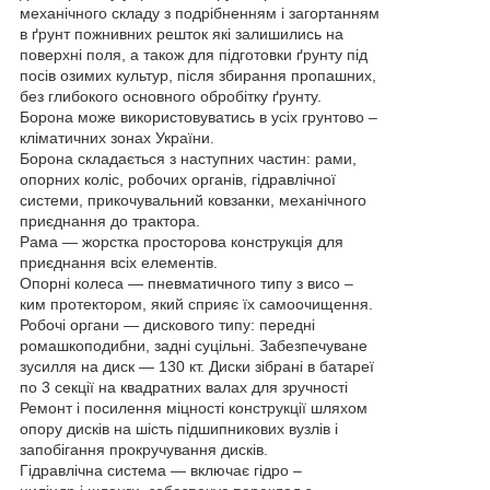
механічного складу з подрібненням і загортанням
в ґрунт пожнивних решток які залишились на
поверхні поля, а також для підготовки ґрунту під
посів озимих культур, після збирання пропашних,
без глибокого основного обробітку ґрунту.
Борона може використовуватись в усіх грунтово –
кліматичних зонах України.
Борона складається з наступних частин: рами,
опорних коліс, робочих органів, гідравлічної
системи, прикочувальний ковзанки, механічного
приєднання до трактора.
Рама — жорстка просторова конструкція для
приєднання всіх елементів.
Опорні колеса — пневматичного типу з висо –
ким протектором, який сприяє їх самоочищення.
Робочі органи — дискового типу: передні
ромашкоподибни, задні суцільні. Забезпечуване
зусилля на диск — 130 кт. Диски зібрані в батареї
по 3 секції на квадратних валах для зручності
Ремонт і посилення міцності конструкції шляхом
опору дисків на шість підшипникових вузлів і
запобігання прокручування дисків.
Гідравлічна система — включає гідро –