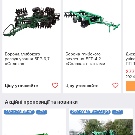
Борона глибокого
Борона глибокого
Диск
розпушування БГР-6,7
рихлення БГР-4,2
унів
«Солоха»
«Солоха» с катками
ПП-1
277
292 4
Ціну уточнюйте
Ціну уточнюйте
Акційні пропозиції та новинки
25%КОМПЕНС
–7%
25%КОМПЕНСАЦІЯ
–7%