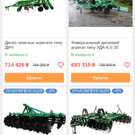
Диско-чизельні агрегати типу
Універсальний дисковий
ДИЧ
агрегат типу УДА-4,5-20
В наявності
В наявності
714 426
693 315
₴
₴
768 200 ₴
745 500 ₴
Купити
Купити
25%КОМПЕНСАЦІЯ
–6%
25%КОМПЕНСАЦІЯ
–6%