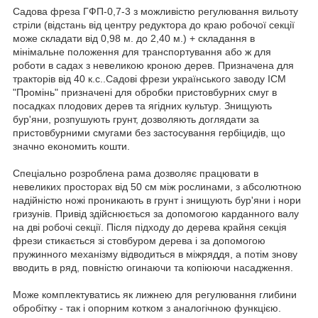
Садова фреза ГФП-0,7-3 з можливістю регулювання вильоту
стріли (відстань від центру редуктора до краю робочої секції
може складати від 0,98 м. до 2,40 м.) + складання в
мінімальне положення для транспортування або ж для
роботи в садах з невеликою кроною дерев. Призначена для
тракторів від 40 к.с..Садові фрези українського заводу ІСМ
"Промінь" призначені для обробки пристовбурних смуг в
посадках плодових дерев та ягідних культур. Знищують
бур'яни, розпушують грунт, дозволяють доглядати за
пристовбурними смугами без застосування гербіцидів, що
значно економить кошти.
Спеціально розроблена рама дозволяє працювати в
невеликих просторах від 50 см між рослинами, з абсолютною
надійністю ножі проникають в грунт і знищують бур'яни і нори
гризунів. Привід здійснюється за допомогою карданного валу
на дві робочі секції. Після підходу до дерева крайня секція
фрези стикається зі стовбуром дерева і за допомогою
пружинного механізму відводиться в міжряддя, а потім знову
вводить в ряд, повністю огинаючи та копіюючи насадження.
Може комплектуватись як лижнею для регулювання глибини
обробітку - так і опорним котком з аналогічною функцією.