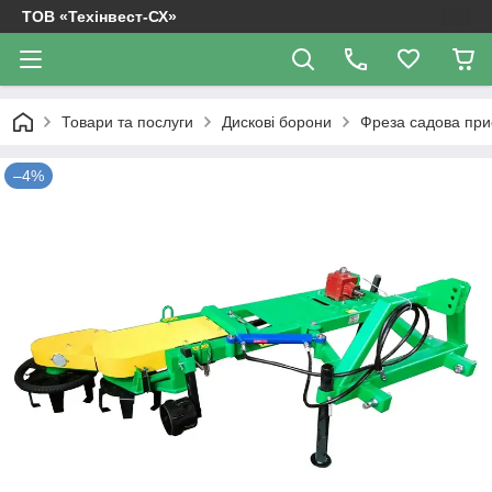
ТОВ «Техінвест-СХ»
Товари та послуги
Дискові борони
Фреза садова при
–4%