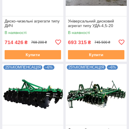
Диско-чизельні агрегати типу
Універсальний дисковий
ДИЧ
агрегат типу УДА-4,5-20
В наявності
В наявності
714 426
693 315
₴
₴
768 200 ₴
745 500 ₴
Купити
Купити
25%КОМПЕНСАЦІЯ
–6%
25%КОМПЕНСАЦІЯ
–6%