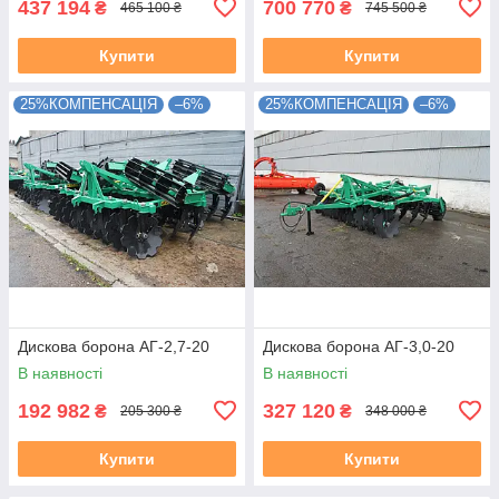
437 194
700 770
₴
₴
465 100 ₴
745 500 ₴
Купити
Купити
25%КОМПЕНСАЦІЯ
–6%
25%КОМПЕНСАЦІЯ
–6%
Дискова борона АГ-2,7-20
Дискова борона АГ-3,0-20
В наявності
В наявності
192 982
327 120
₴
₴
205 300 ₴
348 000 ₴
Купити
Купити