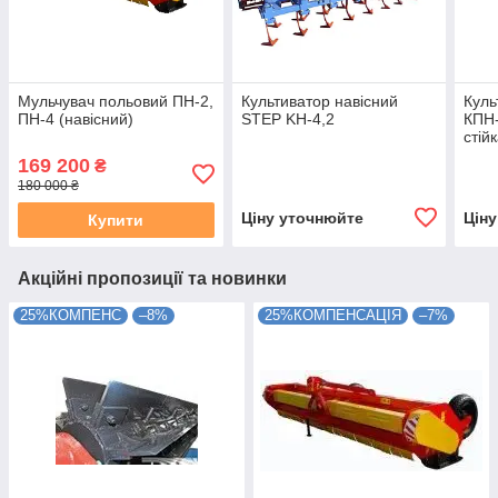
Мульчувач польовий ПН-2,
Культиватор навісний
Куль
ПН-4 (навісний)
STEP KH-4,2
КПН-
стій
169 200
₴
180 000 ₴
Ціну уточнюйте
Цін
Купити
Акційні пропозиції та новинки
25%КОМПЕНС
–8%
25%КОМПЕНСАЦІЯ
–7%