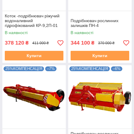
Коток -подрібнювач ріжучий
водоналивний
Подрібнювач рослинних
гідрофікований КР-9,2П-01
залишків ПН-4
В наявності
В наявності
378 120
344 100
₴
₴
411 000 ₴
370 000 ₴
Купити
Купити
25%КОМПЕНСАЦІЯ
–7%
25%КОМПЕНСАЦІЯ
–6%
Подрібнювач рослинних