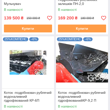
Мульчувач
залишків ПН-2,0
В наявності
В наявності
139 500
169 200
₴
₴
150 000 ₴
180 000 ₴
Купити
Купити
25%КОМПЕНС
–6%
25%КОМПЕНС
–6%
Коток -подрібнювач рублячий
Коток -подрібнювач рублячий
водоналивний
водоналивний
гідрофікований КР-6П
гідрофікованийКР-9,2 П
В наявності
В наявності