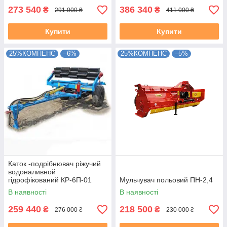
273 540
386 340
₴
₴
291 000 ₴
411 000 ₴
Купити
Купити
25%КОМПЕНС
–6%
25%КОМПЕНС
–5%
Каток -подрібнювач ріжучий
водоналивной
гідрофікований КР-6П-01
Мульчувач польовий ПН-2,4
В наявності
В наявності
259 440
218 500
₴
₴
276 000 ₴
230 000 ₴