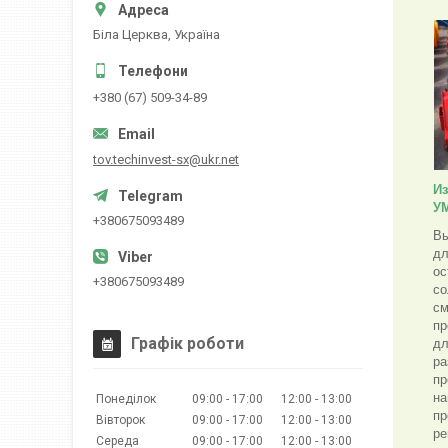
Біла Церква, Україна
+380 (67) 509-34-89
tov.techinvest-sx@ukr.net
Из
У
+380675093489
Вы
дл
ос
+380675093489
со
см
пр
Графік роботи
дл
ра
пр
на
Понеділок
09:00
17:00
12:00
13:00
пр
Вівторок
09:00
17:00
12:00
13:00
ре
Середа
09:00
17:00
12:00
13:00