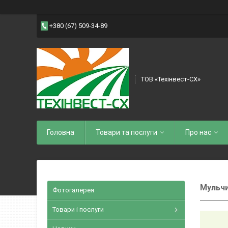
+380 (67) 509-34-89
ТОВ «Техінвест-СХ»
Головна
Товари та послуги
Про нас
Мульч
Фотогалерея
Товари і послуги