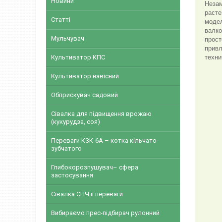
Новини
Незам
расте
Статті
модел
валко
Мульчувач
прост
привл
Культиватор КПС
техни
Культиватор навісний
Обприскувач садовий
Сівалка для підвищення врожаю
(кукурудза, соя)
Переваги КЗК-6А – котка кільчато-
зубчатого
Глибокорозпушувач– сфера
застосування
Сівалка СПЧ її переваги
Вибираємо прес-підбирач рулонний