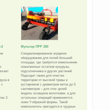
-2
Мульчер ПРР 280
ии
Специализированное аграрное
оборудование для полей большой
площади, где требуется измельчение
е
пожатвенных остатков кукурузы,
могает
подсолнечника и других растений.
Подходит также для очистки
духа в
территории от высокой травы и
 с
кустарников с диаметром веток до 5
сантиметров – для этих целей
модель оснащена молотками, а для
лах 2-
остальных операций применяются
ножи Y-образной формы. Такой
измельчитель пригодится в трудных