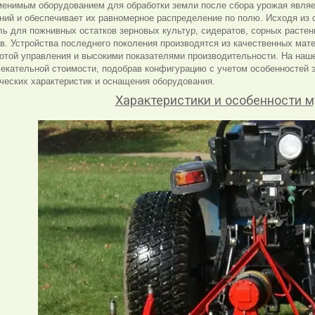
енимым оборудованием для обработки земли после сбора урожая явля
ний и обеспечивает их равномерное распределение по полю. Исходя из 
ь для пожнивных остатков зерновых культур, сидератов, сорных растен
в. Устройства последнего поколения производятся из качественных мат
отой управления и высокими показателями производительности. На наш
екательной стоимости, подобрав конфигурацию с учетом особенностей 
ческих характеристик и оснащения оборудования.
Характеристики и особенности 