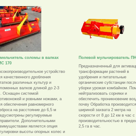
мельчитель соломы в валках
Полевой мульчирователь ПН
МС 170
Предназначенный для активац
сокопроизводительное устройство
трансформации растений в
я качественного дробления
удобрения и питательные
татков различных культур и
органические субстанции посл
ломенных валков длиной до 2-3
уборки урожая комбайном. По
. Оснащен системой
нейтрализовать сорняки и
отивоножей и ровными ножами, а
обеспечить проникновение воз
я обеспечения равномерного
почву Обработка производится
зброса на расстояние до 6,5 м
шириной захвата 2 метра на
едусмотрены регулируемые
скорости от 8 до 12 км в час с
правители. Дополнительными
производительностью в преде
еимуществами является опция
2,5 га в час.
гулировки высоты опорных колес и