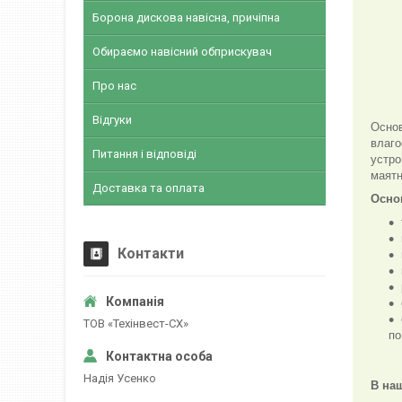
Борона дискова навісна, причіпна
Обираємо навісний обприскувач
Про нас
Відгуки
Основ
влаго
Питання і відповіді
устро
маятн
Доставка та оплата
Осно
Контакти
ТОВ «Техінвест-СХ»
по
Надія Усенко
В на