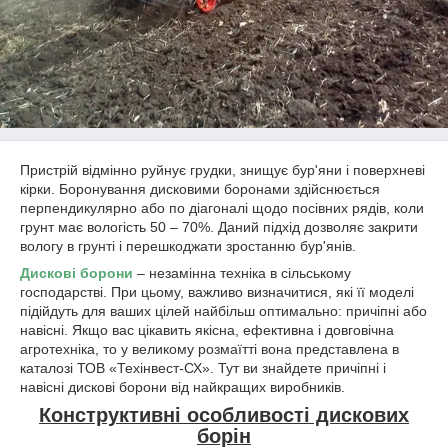
Пристрій відмінно руйнує грудки, знищує бур'яни і поверхневі
кірки. Боронування дисковими боронами здійснюється
перпендикулярно або по діагоналі щодо посівних рядів, коли
грунт має вологість 50 – 70%. Даний підхід дозволяє закрити
вологу в грунті і перешкоджати зростанню бур'янів.
Дискові борони
– незамінна техніка в сільському
господарстві. При цьому, важливо визначитися, які її моделі
підійдуть для ваших цілей найбільш оптимально: причіпні або
навісні. Якщо вас цікавить якісна, ефективна і довговічна
агротехніка, то у великому розмаїтті вона представлена в
каталозі ТОВ «Техінвест-СХ». Тут ви знайдете причіпні і
навісні дискові борони від найкращих виробників.
Конструктивні особливості дискових
борін