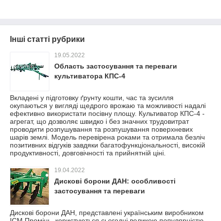
Інші статті рубрики
19.05.2022
Область застосування та переваги
культиватора КПС-4
Вкладені у підготовку ґрунту кошти, час та зусилля
окупаються у вигляді щедрого врожаю та можливості надалі
ефективно використати посівну площу. Культиватор КПС-4 -
агрегат, що дозволяє швидко і без значних трудовитрат
проводити розпушування та розпушування поверхневих
шарів землі. Модель перевірена роками та отримала безліч
позитивних відгуків завдяки багатофункціональності, високій
продуктивності, довговічності та прийнятній ціні.
19.04.2022
Дискові борони ДАН: особливості
застосування та переваги
Дискові борони ДАН, представлені українським виробником
ІСМ Промінь, користуються сьогодні великою популярністю