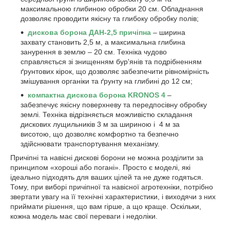
максимальною глибиною обробки 20 см. Обладнання
дозволяє проводити якісну та глибоку обробку полів;
дискова борона ДАН-2,5 причіпна
– ширина
захвату становить 2,5 м, а максимальна глибина
занурення в землю – 20 см. Техніка чудово
справляється зі знищенням бур'янів та подрібненням
ґрунтових кірок, що дозволяє забезпечити рівномірність
змішування органіки та ґрунту на глибині до 12 см;
компактна дискова борона KRONOS 4
–
забезпечує якісну поверхневу та передпосівну обробку
землі. Техніка відрізняється можливістю складання
дискових лущильників 3 м за шириною і 4 м за
висотою, що дозволяє комфортно та безпечно
здійснювати транспортування механізму.
Причіпні та навісні дискові борони не можна розділити за
принципом «хороші або погані». Просто є моделі, які
ідеально підходять для ваших цілей та не дуже годяться.
Тому, при виборі причіпної та навісної агротехніки, потрібно
звертати увагу на її технічні характеристики, і виходячи з них
приймати рішення, що вам гірше, а що краще. Оскільки,
кожна модель має свої переваги і недоліки.