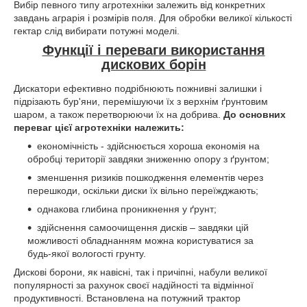
Вибір певного типу агротехніки залежить від конкретних
завдань аграрія і розмірів поля. Для обробки великої кількості
гектар слід вибирати потужні моделі.
Функції і переваги використання
дискових борін
Дискатори ефективно подрібнюють пожнивні залишки і
підрізають бур'яни, перемішуючи їх з верхнім ґрунтовим
шаром, а також перетворюючи їх на добрива.
До основних
переваг цієї агротехніки належить:
економічність - здійснюється хороша економія на
обробці території завдяки зниженню опору з ґрунтом;
зменшення ризиків пошкодження елементів через
перешкоди, оскільки диски їх вільно переїжджають;
однакова глибина проникнення у ґрунт;
здійснення самоочищення дисків – завдяки цій
можливості обладнанням можна користуватися за
будь-якої вологості грунту.
Дискові борони, як навісні, так і причіпні, набули великої
популярності за рахунок своєї надійності та відмінної
продуктивності. Встановлена ​​на потужний трактор