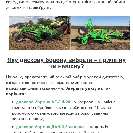
середнього розміру модель цієї агротехніки здатна обробити
до семи гектарів ґрунту.
Яку дискову борону вибрати – причіпну
чи навісну?
На ринку представлений великий вибір моделей дискаторів,
які здатні впоратися з різноманітними і навіть
найскладнішими завданнями.
Зверніть увагу на такі
варіанти:
дискова борона АГ-2,4-20
- універсальна навісна
техніка, що обробляє землю глибиною до 18 см за
допомогою човникового методу з прикочуванням
верхнього шару;
дискова борона ДАН-3,5 навісна
– модель із
середньої групи із шириною захвату 3,5 м та