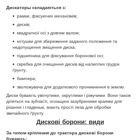
Дискаторы складаються з:
рамки, фіксуючих механізмів;
дисків;
квадратної осі з довгим валом;
котушки для збереження заданого положення та
недопущення зміщення диска;
підшипника для фіксування боронової осі;
скребка для очищення дисків від налиплих грудок
ґрунту;
бампера;
зволожувача для додаткового проникнення в землю.
Диски бувають увігнутими, округлими і ріжучими. Вони також
діляться на зубчасті, оснащені зазубреними краями для
різання і гладенькі, мають прості леза для обробки
звичайного ґрунту.
Дискові борони: види
За типом кріплення до трактора дискові борони
бувають: